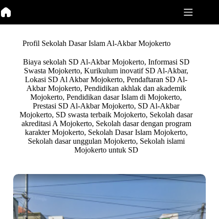
Skip
to
content
Profil Sekolah Dasar Islam Al-Akbar Mojokerto
Biaya sekolah SD Al-Akbar Mojokerto
,
Informasi SD
Swasta Mojokerto
,
Kurikulum inovatif SD Al-Akbar
,
Lokasi SD Al Akbar Mojokerto
,
Pendaftaran SD Al-
Akbar Mojokerto
,
Pendidikan akhlak dan akademik
Mojokerto
,
Pendidikan dasar Islam di Mojokerto
,
Prestasi SD Al-Akbar Mojokerto
,
SD Al-Akbar
Mojokerto
,
SD swasta terbaik Mojokerto
,
Sekolah dasar
akreditasi A Mojokerto
,
Sekolah dasar dengan program
karakter Mojokerto
,
Sekolah Dasar Islam Mojokerto
,
Sekolah dasar unggulan Mojokerto
,
Sekolah islami
Mojokerto untuk SD